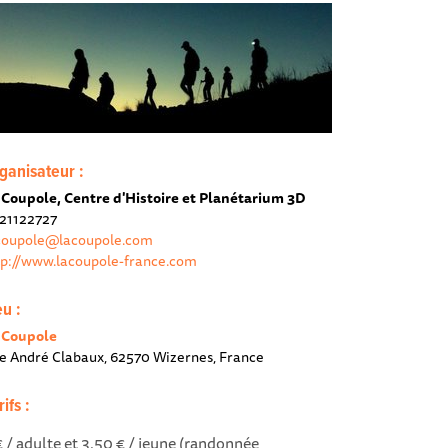
ganisateur :
 Coupole, Centre d'Histoire et Planétarium 3D
21122727
coupole@lacoupole.com
tp://www.lacoupole-france.com
eu :
 Coupole
e André Clabaux, 62570 Wizernes, France
rifs :
€ / adulte et 3.50 € / jeune (randonnée