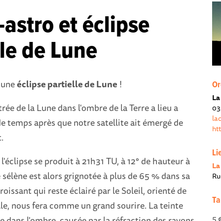
astro et éclipse
lle de Lune
à une
éclipse partielle de Lune
!
Or
La
entrée de la Lune dans l'ombre de la Terre a lieu a
03
la
e temps après que notre satellite ait émergé de
ht
.
Li
éclipse se produit à 21h31 TU, à 12° de hauteur à
La
e sélène est alors grignotée à plus de 65 % dans sa
Ru
roissant qui reste éclairé par le Soleil, orienté de
Ta
le, nous fera comme un grand sourire. La teinte
5 
ie dans l'ombre, causée par la réfraction des rayons