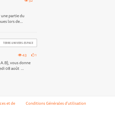
32
 une partie du
ues lors de...
TERRE-UNIVERS-ESPACE
43
1
.A.B), vous donne
di 08 août ...
ces et de
Conditions Générales d'utilisation
réglementations. Personnalisez vos préférences pour contrôler la