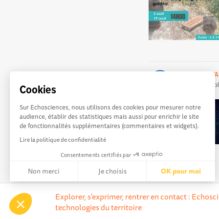
Groupement d'As
événement
publ
Cookies
Sur Echosciences, nous utilisons des cookies pour mesurer notre
audience, établir des statistiques mais aussi pour enrichir le site
de fonctionnalités supplémentaires (commentaires et widgets).
Lire la politique de confidentialité
Consentements certifiés par
Non merci
Je choisis
OK pour moi
Axeptio consent
Plateforme de Gestion du Consentement : Personnalisez vos 
Explorer, s’exprimer, rentrer en contact : Echos
technologies du territoire
Notre plateforme vous permet d'adapter et de gérer vos paramè