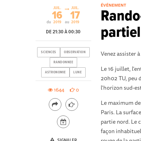
ÉVÉNEMENT
JUIL.
JUIL.
Rando-
16
17
du
au
2019
2019
partie
DE 21:30 À 00:30
Venez assister 
SCIENCES
OBSERVATION
RANDONNEE
Le 16 juillet, l'
ASTRONOMIE
LUNE
20h02 TU, peu d
l'horizon sud-est
1644
0
Le maximum de l'
Paris. La surfac
partie nord. Le c
façon inhabituel
rouge de la part
SIGNALER