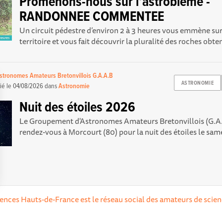
Promenons-nous sur l’astroblème -
RANDONNEE COMMENTEE
Un circuit pédestre d’environ 2 à 3 heures vous emmène sur
territoire et vous fait découvrir la pluralité des roches obten
tronomes Amateurs Bretonvillois G.A.A.B
ASTRONOMIE
ié le
04/08/2026
dans
Astronomie
Nuit des étoiles 2026
Le Groupement d'Astronomes Amateurs Bretonvillois (G.A
rendez-vous à Morcourt (80) pour la nuit des étoiles le same
Options
ciences Hauts-de-France est le réseau social des amateurs de scien
tres de confidentialité, en garantissant la conformité avec les 