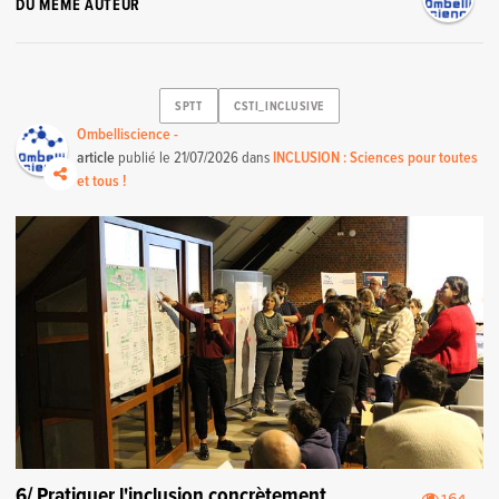
DU MÊME AUTEUR
SPTT
CSTI_INCLUSIVE
Ombelliscience -
article
publié le
21/07/2026
dans
INCLUSION : Sciences pour toutes
et tous !
6/ Pratiquer l'inclusion concrètement
164