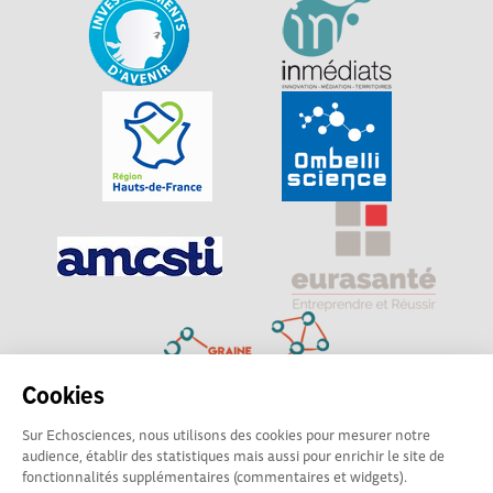
Cookies
Sur Echosciences, nous utilisons des cookies pour mesurer notre
Explorer, s’exprimer, rentrer en contact : Echosciences
audience, établir des statistiques mais aussi pour enrichir le site de
Hauts-de-France est le réseau social des amateurs de
fonctionnalités supplémentaires (commentaires et widgets).
sciences et de technologies du territoire