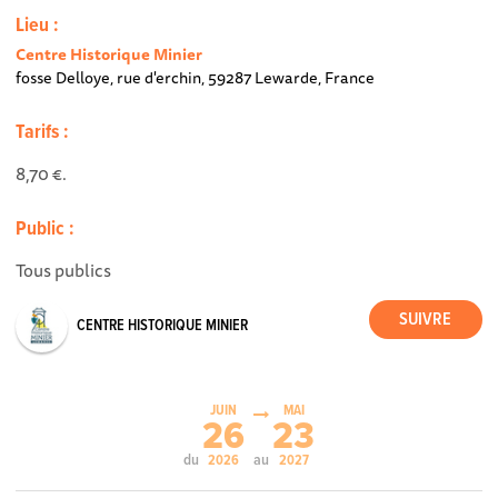
Lieu :
Centre Historique Minier
fosse Delloye, rue d'erchin, 59287 Lewarde, France
Tarifs :
8,70 €.
Public :
Tous publics
CENTRE HISTORIQUE MINIER
JUIN
MAI
26
23
du
au
2026
2027