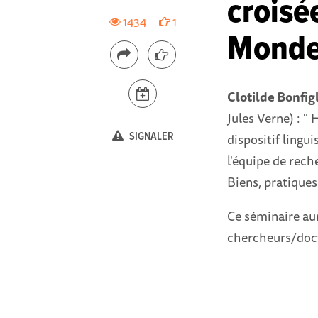
croisée
1434
1
Monde
Clotilde Bonfigl
Jules Verne) : " 
SIGNALER
dispositif lingu
l'équipe de rec
Biens, pratiques
Ce séminaire aur
chercheurs/doc