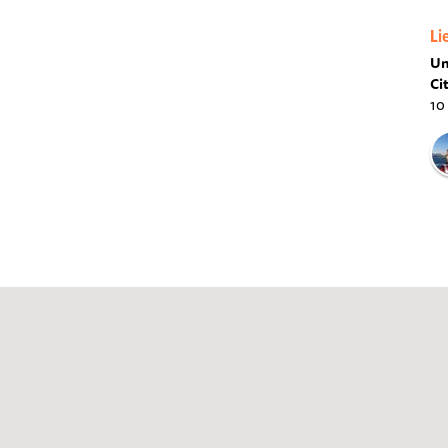
Li
Un
Ci
10