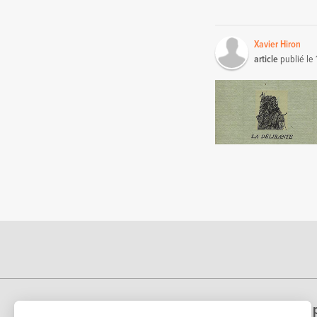
Xavier Hiron
article
publié le
Echosciences Hauts-de-France est une p