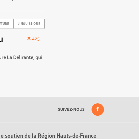
ATURE
LINGUISTIQUE
u
425
ture La Délirante, qui
SUIVEZ-NOUS
le soutien de la Région Hauts-de-France