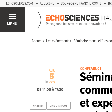
ECHOSCIENCES.COM
AUVERGNE
BOURGOGNE-FRANCHE-COMTÉ
BR
PAYS-DE-LA-LOIRE
SAVOIE MONT-BLANC
SUD-PACA
MENU
Accueil
Les événements
Séminaire mensuel "Les co
CONFÉRENCE
AVR.
Sémina
5
le
2019
commun
DE 14:00 À 17:30
et exp
HABITER
LINGUISTIQUE