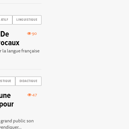
ATILF
LINGUISTIQUE
 De
90
 vocaux
r la langue française
ISTIQUE
DIDACTIQUE
 une
47
 pour
 grand public son
vendiquer...