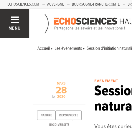
ECHOSCIENCES.COM
AUVERGNE
BOURGOGNE-FRANCHE-COMTÉ
BR
PAYS-DE-LA-LOIRE
SAVOIE MONT-BLANC
SUD-PACA
MENU
Accueil
Les événements
Session d'initiation natural
ÉVÉNEMENT
MARS
Sessio
28
le
2020
natura
NATURE
DECOUVERTE
Vous êtes curieu
BIODIVERSITE