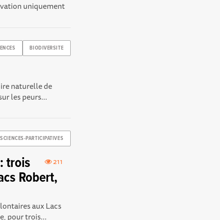
ervation uniquement
IENCES
BIODIVERSITE
ire naturelle de
ur les peurs...
SCIENCES-PARTICIPATIVES
 trois
211
acs Robert,
ontaires aux Lacs
 pour trois...