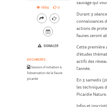
sauvage qui vous
1664
0
Durant 3 séances
connaissances de
actions de prote
faunes seront ab
SIGNALER
Cette première 
d'études thémat
DOCUMENTS :
actifs des résea
Session d'initiation à
l'année.
l'observation de la faune
picarde
En 3 samedis (28
les techniques d
Picardie Nature
Infos et inscript