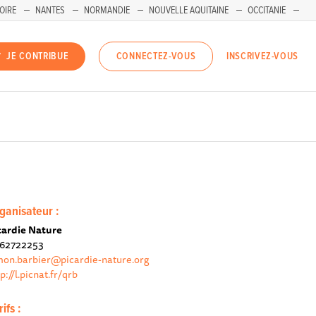
OIRE
NANTES
NORMANDIE
NOUVELLE AQUITAINE
OCCITANIE
INSCRIVEZ-VOUS
JE CONTRIBUE
CONNECTEZ-VOUS
ganisateur :
cardie Nature
62722253
mon.barbier@picardie-nature.org
p://l.picnat.fr/qrb​
rifs :