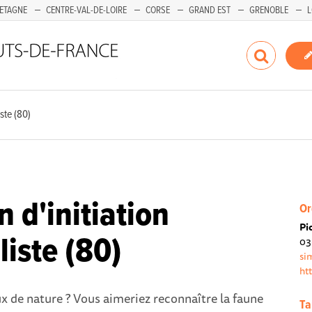
ETAGNE
CENTRE-VAL-DE-LOIRE
CORSE
GRAND EST
GRENOBLE
L
iste (80)
n d'initiation
Or
Pi
liste (80)
03
si
htt
x de nature ? Vous aimeriez reconnaître la faune
Ta