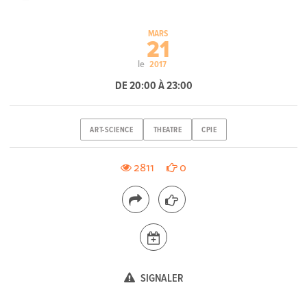
MARS
21
le
2017
DE 20:00 À 23:00
ART-SCIENCE
THEATRE
CPIE
2811
0
SIGNALER