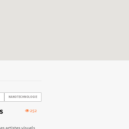
S
NANOTECHNOLOGIE
es
252
 artistes visuels,