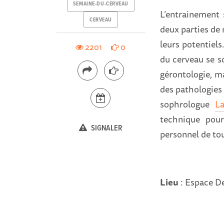
SEMAINE-DU-CERVEAU
L’entrainement 
CERVEAU
deux parties de 
leurs potentiels
2201
0
du cerveau se so
gérontologie, m
des pathologies 
sophrologue
L
technique pour
SIGNALER
personnel de to
Lieu
: Espace De