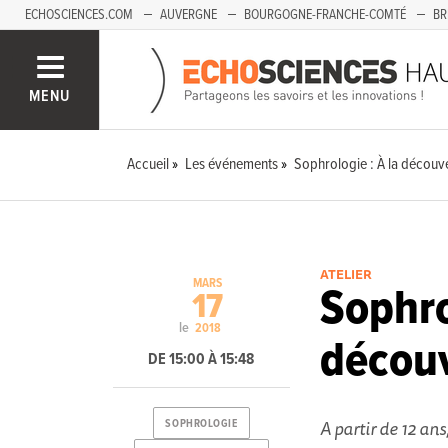
ECHOSCIENCES.COM
AUVERGNE
BOURGOGNE-FRANCHE-COMTÉ
BR
PAYS-DE-LA-LOIRE
SAVOIE MONT-BLANC
SUD-PACA
MENU
Accueil
Les événements
Sophrologie : À la découve
ATELIER
MARS
Sophro
17
le
2018
découv
DE 15:00 À 15:48
A partir de 12 an
SOPHROLOGIE