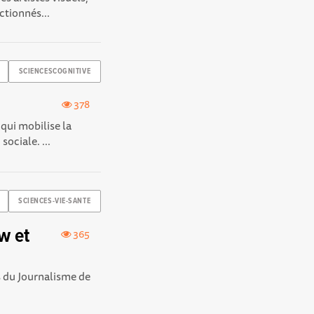
ctionnés...
SCIENCESCOGNITIVE
378
qui mobilise la
ociale. ...
SCIENCES-VIE-SANTE
ew et
365
s du Journalisme de