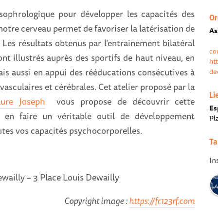
sophrologique pour développer les capacités des
Or
notre cerveau permet de favoriser la latérisation de
As
. Les résultats obtenus par l’entrainement bilatéral
co
nt illustrés auprès des sportifs de haut niveau, en
ht
ais aussi en appui des rééducations consécutives à
de
vasculaires et cérébrales. Cet atelier proposé par la
Li
aure Joseph
vous propose de découvrir cette
Es
 en faire un véritable outil de développement
Pl
utes vos capacités psychocorporelles.
Ta
In
wailly – 3 Place Louis Dewailly
Copyright image :
https://fr.123rf.com