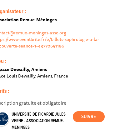
ganisateur :
sociation Remue-Méninges
ntact@remue-meninges-asso.org
tps://www.eventbrite.fr/e/billets-sophrologie-a-la-
couverte-seance-1-43770651196
eu :
pace Dewailly, Amiens
ace Louis Dewailly, Amiens, France
rifs :
scription gratuite et obligatoire
UNIVERSITÉ DE PICARDIE JULES
VERNE - ASSOCIATION REMUE-
MÉNINGES