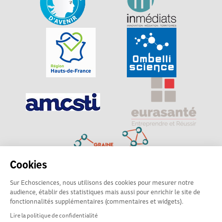
Cookies
Sur Echosciences, nous utilisons des cookies pour mesurer notre
Explorer, s’exprimer, rentrer en contact : Echosciences
audience, établir des statistiques mais aussi pour enrichir le site de
Hauts-de-France est le réseau social des amateurs de
fonctionnalités supplémentaires (commentaires et widgets).
sciences et de technologies du territoire
Lire la politique de confidentialité