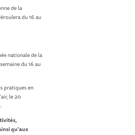
enne de la
déroulera du 16 au
née nationale de la
a semaine du 16 au
es pratiques en
air, le 20
.
ivités,
ainsi qu’aux