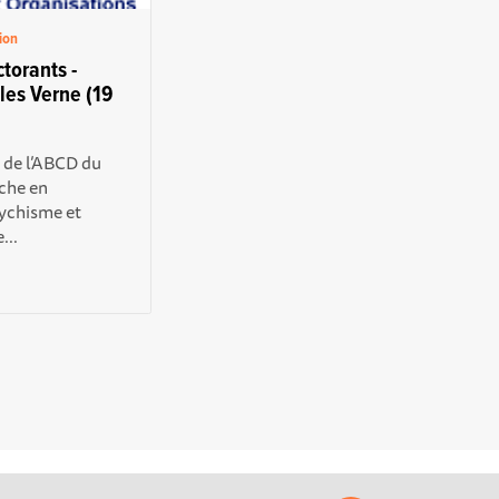
ion
torants -
les Verne (19
 de l’ABCD du
che en
sychisme et
...