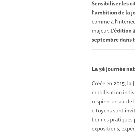
Sensibiliser les c
l’ambition de la j
comme à l’intérie
majeur.
L’édition 
septembre dans t
La 3è Journée nati
Créée en 2015, la J
mobilisation indiv
respirer un air de 
citoyens sont invi
bonnes pratiques p
expositions, expér