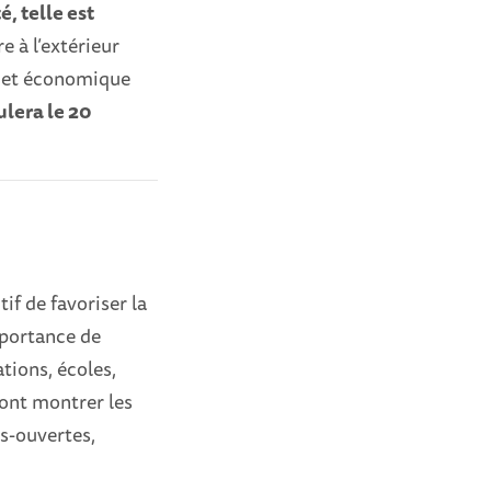
é, telle est
re à l’extérieur
l et économique
ulera le 20
if de favoriser la
importance de
ations, écoles,
ront montrer les
es-ouvertes,