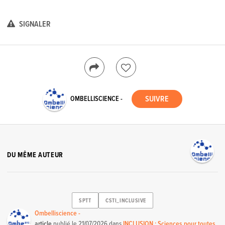
SIGNALER
OMBELLISCIENCE -
DU MÊME AUTEUR
SPTT
CSTI_INCLUSIVE
Ombelliscience -
article
publié le
21/07/2026
dans
INCLUSION : Sciences pour toutes