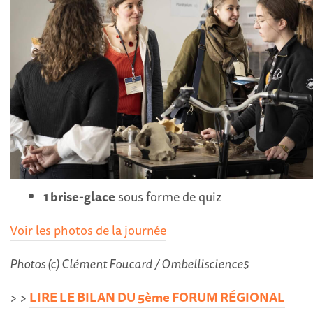
1 brise-glace
sous forme de quiz
Voir les photos de la journée
Photos (c) Clément Foucard / Ombelliscience$
> >
LIRE LE BILAN DU 5ème FORUM RÉGIONAL