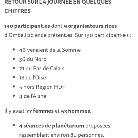
RETOUR SUR LA JOURNÉE EN QUELQUES
CHIFFRES
130 participant.es
dont
9 organisateurs.rices
d’Ombelliscience présent.es. Sur 130 participant·e·s :
46 venaient de la Somme
36 du Nord
21 du Pas de Calais
18 de l’Oise
5 hors Région HDF
4 de l’Aisne
Il y avait
77 femmes
et
53 hommes
.
4 séances de planétarium
proposées,
rassemblant environ 80 personnes.