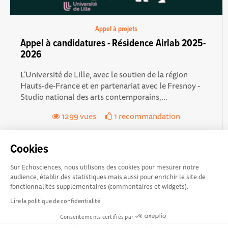
Appel à projets
Appel à candidatures - Résidence Airlab 2025-
2026
L’Université de Lille, avec le soutien de la région
Hauts-de-France et en partenariat avec le Fresnoy -
Studio national des arts contemporains,...
1299 vues
1 recommandation
Cookies
Sur Echosciences, nous utilisons des cookies pour mesurer notre
audience, établir des statistiques mais aussi pour enrichir le site de
fonctionnalités supplémentaires (commentaires et widgets).
Explorer, s’exprimer,
Conditions Générales d'utilisation
Lire la politique de confidentialité
rentrer en contact :
Consentements certifiés par
Echosciences Hauts-de-France est le réseau social des