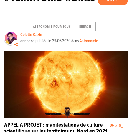
SUIVRE
ASTRONOMIE-POUR-TOUS
ENERGIE
Colette Cazin
annonce
publiée le
29/06/2020
dans
Astronomie
APPEL A PROJET : manifestations de culture
2183
scientifique sur les territoires du Nord en 2021