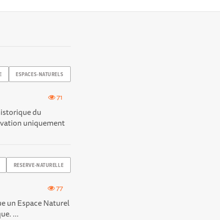
E
ESPACES-NATURELS
71
historique du
ervation uniquement
RESERVE-NATURELLE
77
ue un Espace Naturel
ue. ...