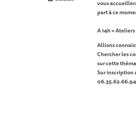
vous accueiller
part à ce moment
A 14h
=
Ateliers
Allions connais
Chercher les co
sur cette théma
Sur inscription
06.35.62.66.94
.../