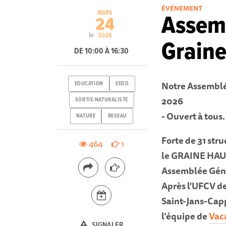
ÉVÉNEMENT
MARS
Assem
24
le
2026
Graine
DE 10:00 À 16:30
Notre Assemblée
EDUCATION
EEDD
2026
SORTIE-NATURALISTE
- Ouvert à tous
NATURE
RESEAU
Forte de 31 str
464
1
le GRAINE HAU
Assemblée Gén
Après l'UFCV de
Saint-Jans-Capp
l’équipe de
Vaca
SIGNALER