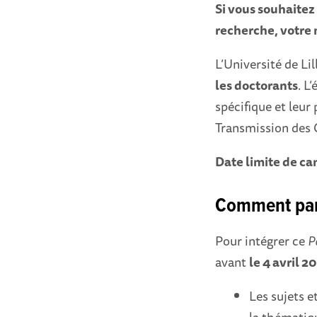
Si vous souhaitez
recherche, votre 
L’Université de Li
les doctorants
. L
spécifique et leur
Transmission des 
Date limite de c
Comment par
Pour intégrer ce
P
avant
le 4 avril 2
Les sujets e
la thématiq