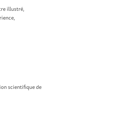
re illustré,
rience,
on scientifique de