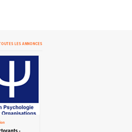
TOUTES LES ANNONCES
ion
torants -