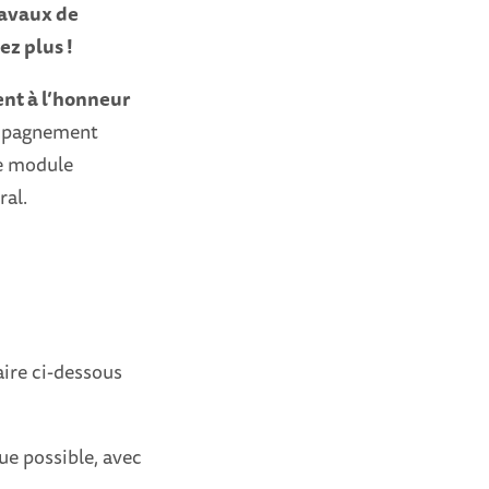
ravaux de
ez plus !
nt à l’honneur
compagnement
le module
ral.
aire ci-dessous
ue possible, avec