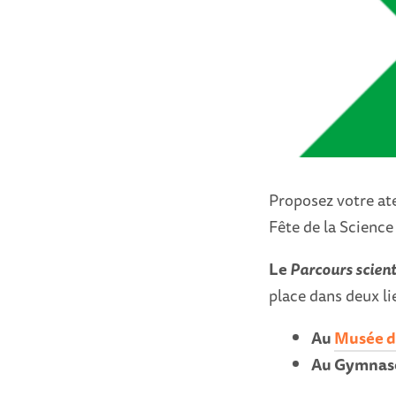
Proposez votre atel
Fête de la Science
Le
Parcours scient
place dans deux lie
Au
Musée d'
Au Gymnase,