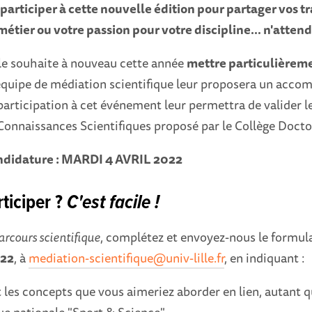
 participer à cette nouvelle édition pour partager vos t
métier ou votre passion pour votre discipline… n'attend
lle souhaite à nouveau cette année
mettre particulièreme
’équipe de médiation scientifique leur proposera un ac
 participation à cet événement leur permettra de valider 
Connaissances Scientifiques proposé par le Collège Docto
andidature : MARDI 4 AVRIL 2022
ticiper ?
C'est facile !
arcours scientifique
, complétez et envoyez-nous le formul
022
, à
mediation-scientifique@univ-lille.fr
, en indiquant :
t les concepts que vous aimeriez aborder en lien, autant q
ue nationale "Sport & Science".