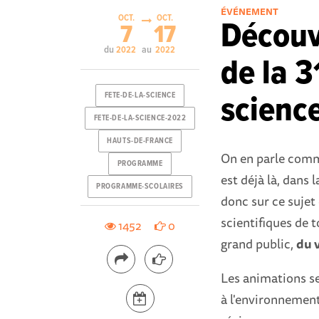
ÉVÉNEMENT
OCT.
OCT.
Découv
7
17
du
au
2022
2022
de la 3
science
FETE-DE-LA-SCIENCE
FETE-DE-LA-SCIENCE-2022
HAUTS-DE-FRANCE
On en parle comme
PROGRAMME
est déjà là, dans
PROGRAMME-SCOLAIRES
donc sur ce sujet 
scientifiques de 
1452
0
grand public,
du 
Les animations se
à l'environnemen