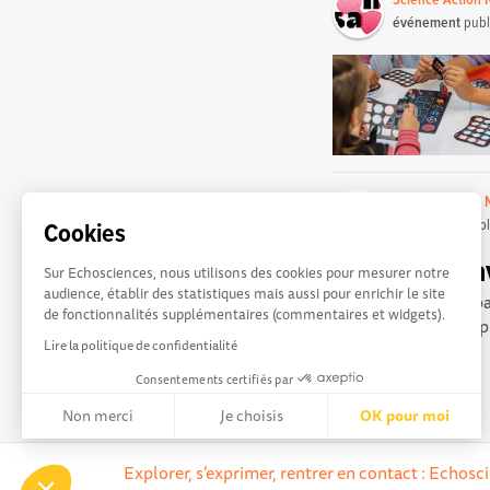
Science Action
événement
publ
Science Action
événement
publ
Cookies
Saveurs & sav
Sur Echosciences, nous utilisons des cookies pour mesurer notre
audience, établir des statistiques mais aussi pour enrichir le site
De la récolte à vos p
de fonctionnalités supplémentaires (commentaires et widgets).
Port Center. Le temps
Lire la politique de confidentialité
Consentements certifiés par
Non merci
Je choisis
OK pour moi
Axeptio consent
Plateforme de Gestion du Consentement : Personnalisez vos 
Explorer, s’exprimer, rentrer en contact : Echos