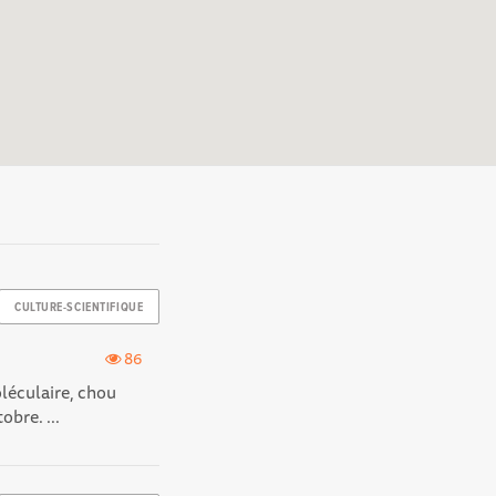
CULTURE-SCIENTIFIQUE
86
oléculaire, chou
obre. ...