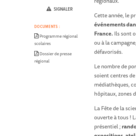
régionaux.
SIGNALER
Cette année, le 
événements dans
DOCUMENTS :
France.
Ils sont 
Programme régional
ou à la campagne
scolaires
défavorisés.
Dossier de presse
régional
Le nombre de port
soient centres de 
médiathèques, col
hôpitaux, zones d
La Fête de la scie
ouverte à tous ! 
présentiel ;
rando
expositions, ate