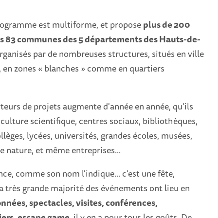
programme est multiforme, et propose
plus de 200
 83 communes des 5 départements des Hauts-de-
organisés par de nombreuses structures, situés en ville
, en zones « blanches » comme en quartiers
eurs de projets augmente d'année en année, qu'ils
culture scientifique, centres sociaux, bibliothèques,
lèges, lycées, universités, grandes écoles, musées,
e nature, et même entreprises...
nce, comme son nom l'indique... c'est une fête,
La très grande majorité des événements ont lieu en
nnées, spectacles, visites, conférences,
liers, escape game
, il y en a pour tous les goûts. De