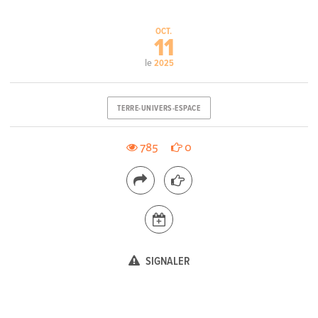
OCT.
11
le
2025
TERRE-UNIVERS-ESPACE
785
0
SIGNALER