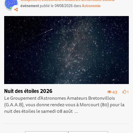
événement
publié le
04/08/2026
dans
Astronomie
Nuit des étoiles 2026
43
1
Le Groupement d'Astronomes Amateurs Bretonvillois
(G.A.A.B), vous donne rendez-vous à Morcourt (80) pour la
nuit des étoiles le samedi 08 août ...