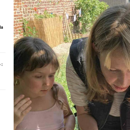
la
 :