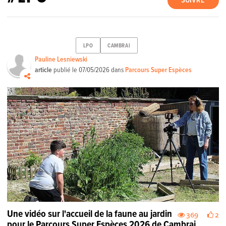
SUIVRE
LPO
CAMBRAI
Pauline Lesniewski
article
publié le
07/05/2026
dans
Parcours Super Espèces
Une vidéo sur l'accueil de la faune au jardin
369
2
pour le Parcours Super Espèces 2026 de Cambrai