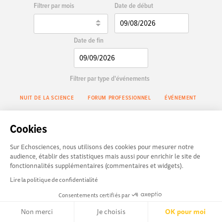
Date de début
Filtrer par mois
Date de fin
Filtrer par type d'événements
NUIT DE LA SCIENCE
FORUM PROFESSIONNEL
ÉVÉNEMENT
ATELIER
CONFÉRENCE
EXPOSITION
RENCONTRE / DÉBAT
Cookies
VILLAGE DES SCIENCES
JEU
SALON
PARCOURS SCIENTIFIQUE
Sur Echosciences, nous utilisons des cookies pour mesurer notre
audience, établir des statistiques mais aussi pour enrichir le site de
VISITE
SPECTACLE
FESTIVAL
fonctionnalités supplémentaires (commentaires et widgets).
FILTRER
Lire la politique de confidentialité
Consentements certifiés par
Non merci
Je choisis
OK pour moi
AUCUN RÉSULTAT