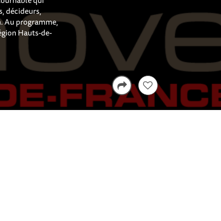
, décideurs,
on. Au programme,
égion Hauts-de-