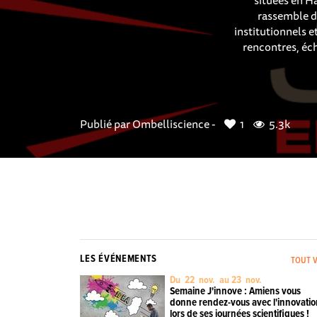
rassemble d
institutionnels 
rencontres, éc
Publié par
Ombelliscience -
1
5.3k
LES ÉVÉNEMENTS
TOUT V
Du 22 nov. au 23 nov.
Semaine J'innove : Amiens vous
donne rendez-vous avec l'innovati
lors de ses journées scientifiques !