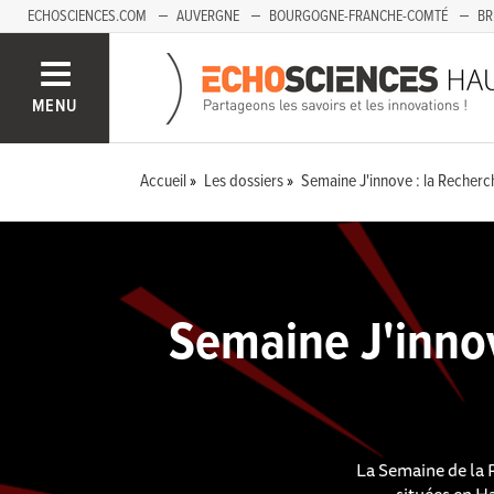
ECHOSCIENCES.COM
AUVERGNE
BOURGOGNE-FRANCHE-COMTÉ
BR
PAYS-DE-LA-LOIRE
SAVOIE MONT-BLANC
SUD-PACA
MENU
Accueil
Les dossiers
Semaine J'innove : la Recherch
Semaine J'innov
La Semaine de la R
situées en H