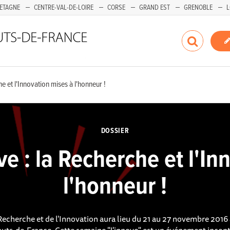
ETAGNE
CENTRE-VAL-DE-LOIRE
CORSE
GRAND EST
GRENOBLE
L
e et l'Innovation mises à l'honneur !
DOSSIER
e : la Recherche et l'In
l'honneur !
echerche et de l'Innovation aura lieu du 21 au 27 novembre 2016 a
auts-de-France. Cette semaine "J'innove" est un événement incon