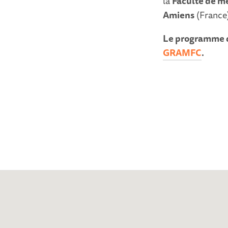
la
Faculté de mé
Amiens
(France)
Le programme de
GRAMFC
.