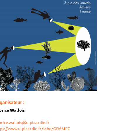
ganisateur :
brice Wallois
brice.wallois@u-picardie.fr
tps://www.u-picardie.fr/labo/GRAMFC