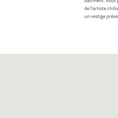
bâtiment. Vous 
de l'artiste chi
un vestige prése