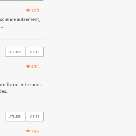
208
a science autrement,
...
ATELIER
VISITE
294
amille ou entre amis
es...
ATELIER
VISITE
245