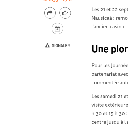
Les 21 et 22 sep
Nausicaá : remo
l'ancien casino.
Une plon
SIGNALER
Pour les Journé
partenariat avec
commentée auto
Les samedi 21 e
visite extérieur
h 30 et 15 h 30
centre jusqu’à l