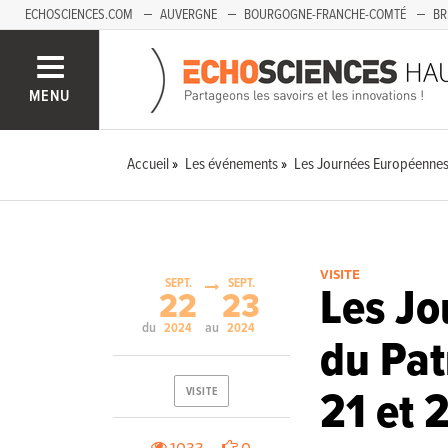
ECHOSCIENCES.COM
AUVERGNE
BOURGOGNE-FRANCHE-COMTÉ
BR
PAYS-DE-LA-LOIRE
SAVOIE MONT-BLANC
SUD-PACA
MENU
Accueil
Les événements
Les Journées Européennes
VISITE
SEPT.
SEPT.
Les J
22
23
du
au
2024
2024
du Pat
21 et 
VISITE
1033
0