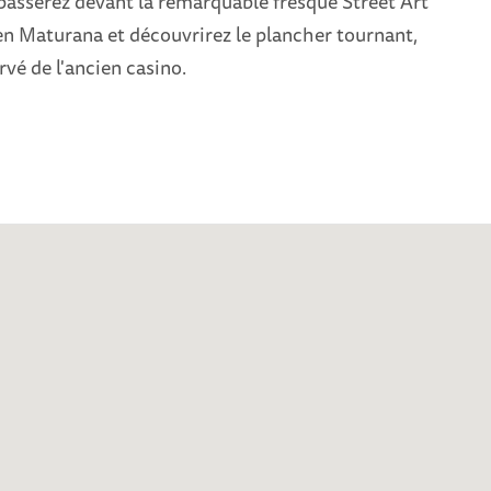
passerez devant la remarquable fresque Street Art
lien Maturana et découvrirez le plancher tournant,
rvé de l'ancien casino.