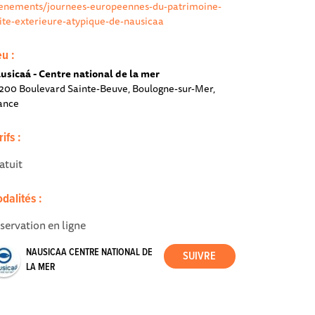
enements/journees-europeennes-du-patrimoine-
site-exterieure-atypique-de-nausicaa
eu :
usicaá - Centre national de la mer
200 Boulevard Sainte-Beuve, Boulogne-sur-Mer,
ance
rifs :
atuit
dalités :
servation en ligne
NAUSICAA CENTRE NATIONAL DE
LA MER