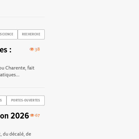
SCIENCE
RECHERCHE
es :
38
u Charente, fait
atiques...
ES
PORTES-OUVERTES
ition 2026
67
, du décalé, de