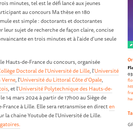
rois minutes, tel est le défi lancé aux jeunes
articipant au concours Ma thèse en 180
mule est simple : doctorants et doctorantes
r leur sujet de recherche de façon claire, concise
vaincante en trois minutes et à l'aide d'une seule
Or
ale Hauts-de-France du concours, organisée
Fl
ollège Doctoral de l'Université de Lille
, l'
Université
03
s Verne
, l'
Université du Littoral Côte d'Opale
,
fl
ht
tois
, et l'
Université Polytechnique des Hauts-de-
fr
 le 14 mars 2024 à partir de 17h00 au Siège de
ha
France à Lille. Elle sera retransmise en direct
en
Ta
r la chaine Youtube de l'Université de Lille.
gatoires.
G