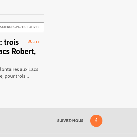
SCIENCES-PARTICIPATIVES
 trois
211
acs Robert,
ontaires aux Lacs
 pour trois...
SUIVEZ-NOUS