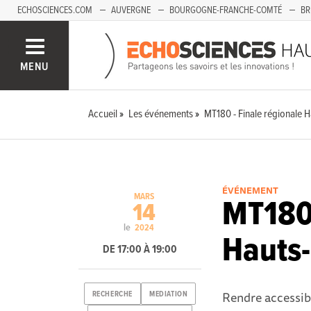
ECHOSCIENCES.COM
AUVERGNE
BOURGOGNE-FRANCHE-COMTÉ
BR
PAYS-DE-LA-LOIRE
SAVOIE MONT-BLANC
SUD-PACA
MENU
Accueil
Les événements
MT180 - Finale régionale 
ÉVÉNEMENT
MARS
MT180 
14
le
2024
Hauts
DE 17:00 À 19:00
Rendre accessib
RECHERCHE
MEDIATION