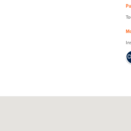
Pu
To
Mo
In