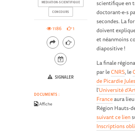
scientifique en t
MEDIATION-SCIENTIFIQUE
doctorant-e-s p
CONCOURS
secondes. La for
1186
1
doivent explique
et néanmoins con
diapositive !
La finale région
par le
CNRS
, le
C
SIGNALER
de Picardie Jule
l'
Université d'Ar
DOCUMENTS :
France
aura lieu
Affiche
Région Hauts-de-
suivant ce lien
su
Inscriptions obli