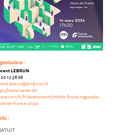
ganisateur :
orent LEBRUN
 20 12 58 68
orent.lebrun@dr18.cnrs.fr
tps://www.hauts-de-
ance.cnrs.fr/fr/evenement/mt180-finale-regionale-
uts-de-france-2024
rifs :
RATUIT