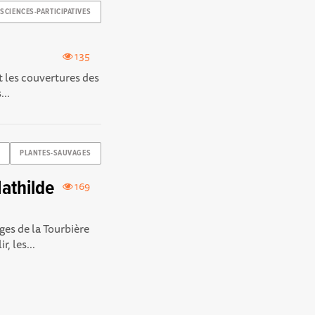
SCIENCES-PARTICIPATIVES
135
t les couvertures des
...
PLANTES-SAUVAGES
athilde
169
ages de la Tourbière
, les...