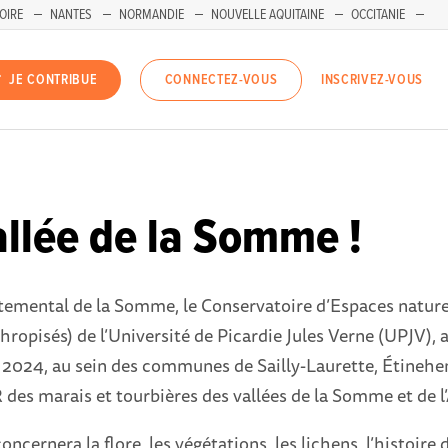
OIRE
NANTES
NORMANDIE
NOUVELLE AQUITAINE
OCCITANIE
INSCRIVEZ-VOUS
JE CONTRIBUE
CONNECTEZ-VOUS
llée de la Somme !
artemental de la Somme, le Conservatoire d’Espaces nature
isés) de l’Université de Picardie Jules Verne (UPJV), a 
in 2024, au sein des communes de Sailly-Laurette, Étineh
 des marais et tourbières des vallées de la Somme et de l
ncernera la flore, les végétations, les lichens, l’histoire 