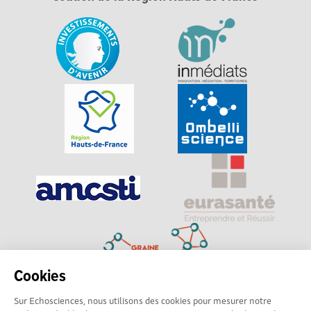
Cookies
Sur Echosciences, nous utilisons des cookies pour mesurer notre
Explorer, s’exprimer, rentrer en contact : Echosciences