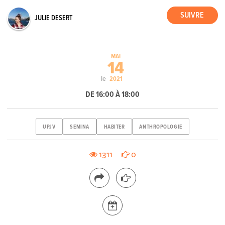
JULIE DESERT
MAI
14
le
2021
DE 16:00 À 18:00
UPJV
SEMINA
HABITER
ANTHROPOLOGIE
1311
0