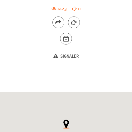
1423
0
SIGNALER