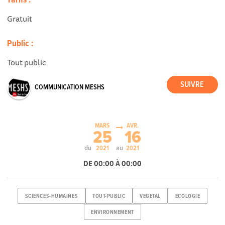
Tarifs :
Gratuit
Public :
Tout public
COMMUNICATION MESHS
MARS
AVR.
25
16
du
au
2021
2021
DE 00:00 À 00:00
SCIENCES-HUMAINES
TOUT-PUBLIC
VEGETAL
ECOLOGIE
ENVIRONNEMENT