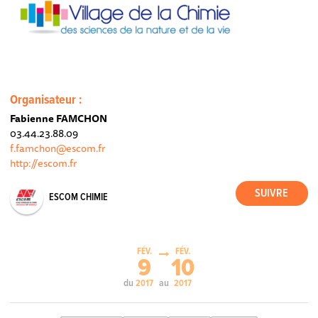
Organisateur :
Fabienne FAMCHON
03.44.23.88.09
f.famchon@escom.fr
http://escom.fr
ESCOM CHIMIE
FÉV.
FÉV.
9
10
du
au
2017
2017