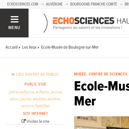
ECHOSCIENCES.COM
AUVERGNE
BOURGOGNE-FRANCHE-COMTÉ
BR
PAYS-DE-LA-LOIRE
SAVOIE MONT-BLANC
SUD-PACA
MENU
Accueil
Les lieux
Ecole-Musée de Boulogne-sur-Mer
MUSÉE, CENTRE DE SCIENCES
LIEU OUVERT AU PUBLIC.
Ecole-Mus
PUBLIC VISÉ
petite enfance, enfants, jeunes
Mer
ados, jeunes adultes, adultes,
seniors, familles
SITE INTERNET
Visitez le site