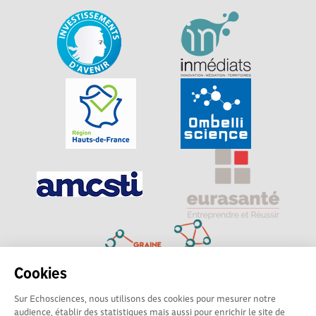
Cookies
Sur Echosciences, nous utilisons des cookies pour mesurer notre
Explorer, s’exprimer, rentrer en contact : Echosciences
audience, établir des statistiques mais aussi pour enrichir le site de