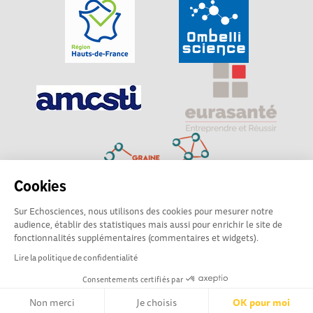
Cookies
Sur Echosciences, nous utilisons des cookies pour mesurer notre
Explorer, s’exprimer, rentrer en contact : Echosciences
audience, établir des statistiques mais aussi pour enrichir le site de
Hauts-de-France est le réseau social des amateurs de
fonctionnalités supplémentaires (commentaires et widgets).
sciences et de technologies du territoire
Lire la politique de confidentialité
Consentements certifiés par
Mentions légales
|
Politique de confidentialité
|
CGU
|
Ligne éditoriale
Non merci
Je choisis
OK pour moi