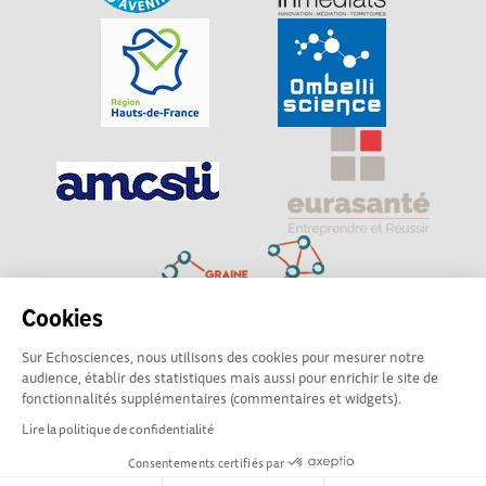
Cookies
Sur Echosciences, nous utilisons des cookies pour mesurer notre
Explorer, s’exprimer, rentrer en contact : Echosciences
audience, établir des statistiques mais aussi pour enrichir le site de
Hauts-de-France est le réseau social des amateurs de
fonctionnalités supplémentaires (commentaires et widgets).
sciences et de technologies du territoire
Lire la politique de confidentialité
Consentements certifiés par
Mentions légales
|
Politique de confidentialité
|
CGU