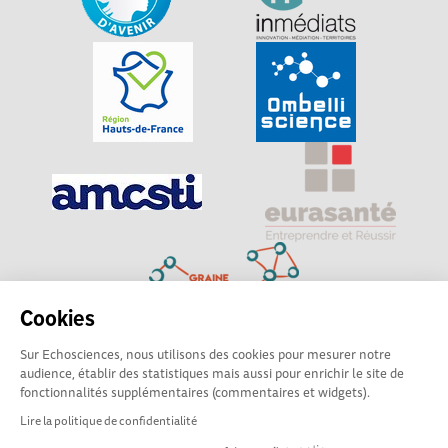
Cookies
Sur Echosciences, nous utilisons des cookies pour mesurer notre
Explorer, s’exprimer, rentrer en contact : Echosciences
audience, établir des statistiques mais aussi pour enrichir le site de
Hauts-de-France est le réseau social des amateurs de
fonctionnalités supplémentaires (commentaires et widgets).
sciences et de technologies du territoire
Lire la politique de confidentialité