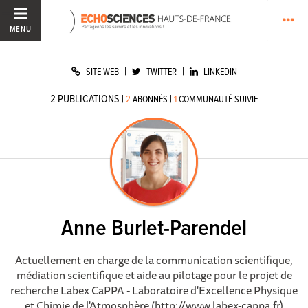
MENU
|
|
SITE WEB
TWITTER
LINKEDIN
2
PUBLICATIONS
|
|
2
ABONNÉS
1
COMMUNAUTÉ SUIVIE
Anne Burlet-Parendel
Actuellement en charge de la communication scientifique,
médiation scientifique et aide au pilotage pour le projet de
recherche Labex CaPPA - Laboratoire d'Excellence Physique
et Chimie de l'Atmosphère (http://www.labex-cappa.fr)