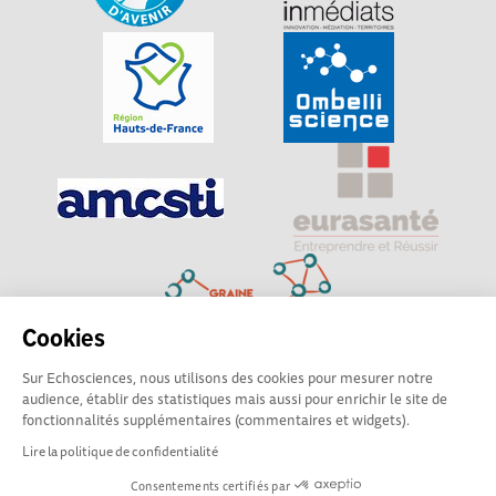
Cookies
Sur Echosciences, nous utilisons des cookies pour mesurer notre
Explorer, s’exprimer, rentrer en contact : Echosciences
audience, établir des statistiques mais aussi pour enrichir le site de
Hauts-de-France est le réseau social des amateurs de
fonctionnalités supplémentaires (commentaires et widgets).
sciences et de technologies du territoire
Lire la politique de confidentialité
Consentements certifiés par
Mentions légales
|
Politique de confidentialité
|
CGU