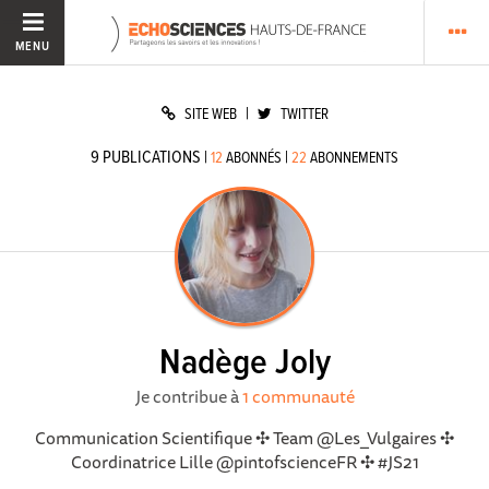
MENU
|
SITE WEB
TWITTER
9
PUBLICATIONS
|
|
12
ABONNÉS
22
ABONNEMENTS
Nadège Joly
Je contribue à
1 communauté
Communication Scientifique ✣ Team @Les_Vulgaires ✣
Coordinatrice Lille @pintofscienceFR ✣ #JS21