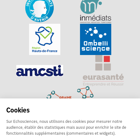
Cookies
Sur Echosciences, nous utilisons des cookies pour mesurer notre
Explorer, s’exprimer, rentrer en contact : Echosciences
audience, établir des statistiques mais aussi pour enrichir le site de
Hauts-de-France est le réseau social des amateurs de
fonctionnalités supplémentaires (commentaires et widgets).
sciences et de technologies du territoire