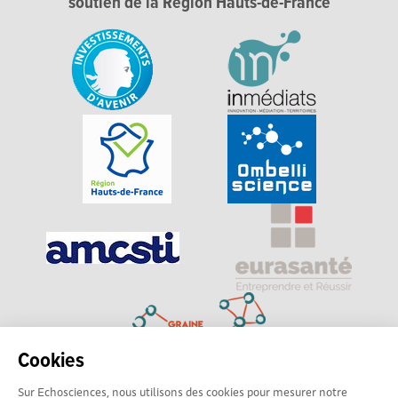
soutien de la Région Hauts-de-France
Cookies
Sur Echosciences, nous utilisons des cookies pour mesurer notre
Explorer, s’exprimer, rentrer en contact : Echosciences