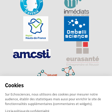
Cookies
Sur Echosciences, nous utilisons des cookies pour mesurer notre
Explorer, s’exprimer, rentrer en contact : Echosciences
audience, établir des statistiques mais aussi pour enrichir le site de
Hauts-de-France est le réseau social des amateurs de
fonctionnalités supplémentaires (commentaires et widgets).
sciences et de technologies du territoire
Lire la politique de confidentialité