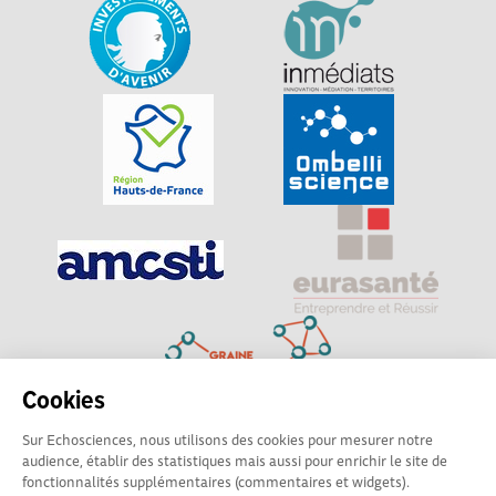
Cookies
Sur Echosciences, nous utilisons des cookies pour mesurer notre
Explorer, s’exprimer, rentrer en contact : Echosciences
audience, établir des statistiques mais aussi pour enrichir le site de
Hauts-de-France est le réseau social des amateurs de
fonctionnalités supplémentaires (commentaires et widgets).
sciences et de technologies du territoire