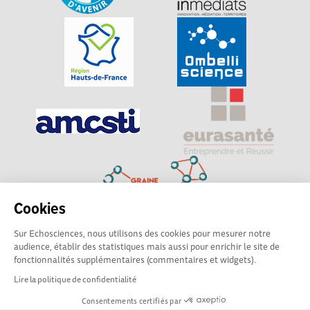
Cookies
Sur Echosciences, nous utilisons des cookies pour mesurer notre
Explorer, s’exprimer, rentrer en contact : Echosciences
audience, établir des statistiques mais aussi pour enrichir le site de
Hauts-de-France est le réseau social des amateurs de
fonctionnalités supplémentaires (commentaires et widgets).
sciences et de technologies du territoire
Lire la politique de confidentialité
Consentements certifiés par
Mentions légales
|
Politique de confidentialité
|
CGU