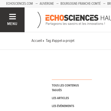
ECHOSCIENCES.COM
AUVERGNE
BOURGOGNE-FRANCHE-COMTÉ
BR
PAYS-DE-LA-LOIRE
SAVOIE MONT-BLANC
SUD-PACA
MENU
Accueil
Tag #appel-a-projet
TOUS LES CONTENUS
TAGUÉS
LES ARTICLES
LES ÉVÉNEMENTS