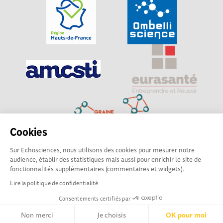
Cookies
Sur Echosciences, nous utilisons des cookies pour mesurer notre
Explorer, s’exprimer, rentrer en contact : Echosciences
audience, établir des statistiques mais aussi pour enrichir le site de
Hauts-de-France est le réseau social des amateurs de
fonctionnalités supplémentaires (commentaires et widgets).
sciences et de technologies du territoire
Lire la politique de confidentialité
Consentements certifiés par
Mentions légales
|
Politique de confidentialité
|
CGU
|
Ligne éditoriale
Non merci
Je choisis
OK pour moi