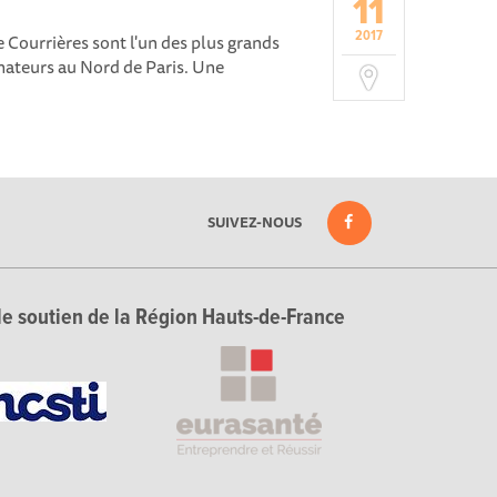
11
2017
Courrières sont l'un des plus grands
teurs au Nord de Paris. Une
SUIVEZ-NOUS
le soutien de la Région Hauts-de-France