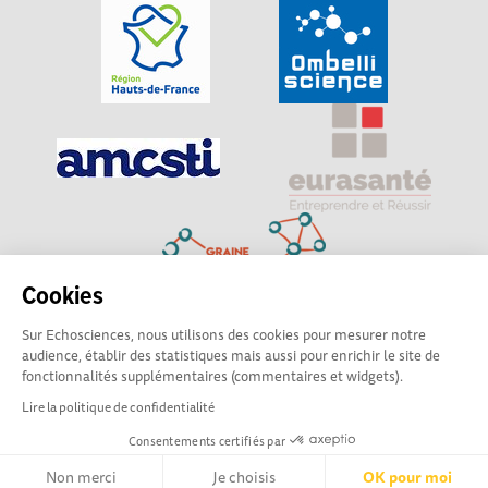
Cookies
Sur Echosciences, nous utilisons des cookies pour mesurer notre
Explorer, s’exprimer, rentrer en contact : Echosciences
audience, établir des statistiques mais aussi pour enrichir le site de
Hauts-de-France est le réseau social des amateurs de
fonctionnalités supplémentaires (commentaires et widgets).
sciences et de technologies du territoire
Lire la politique de confidentialité
Consentements certifiés par
Mentions légales
|
Politique de confidentialité
|
CGU
|
Ligne éditoriale
Non merci
Je choisis
OK pour moi