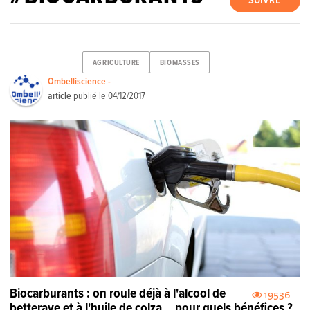
SUIVRE
AGRICULTURE
BIOMASSES
Ombelliscience -
article
publié le
04/12/2017
Biocarburants : on roule déjà à l'alcool de
19536
betterave et à l'huile de colza... pour quels bénéfices ?