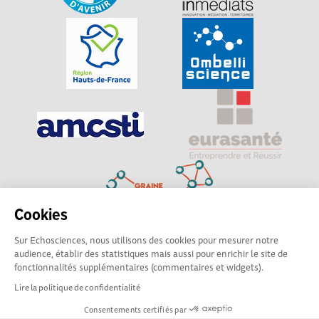
Cookies
Sur Echosciences, nous utilisons des cookies pour mesurer notre
Explorer, s’exprimer, rentrer en contact : Echosciences
audience, établir des statistiques mais aussi pour enrichir le site de
Hauts-de-France est le réseau social des amateurs de
fonctionnalités supplémentaires (commentaires et widgets).
sciences et de technologies du territoire
Lire la politique de confidentialité
Consentements certifiés par
Mentions légales
|
Politique de confidentialité
|
CGU