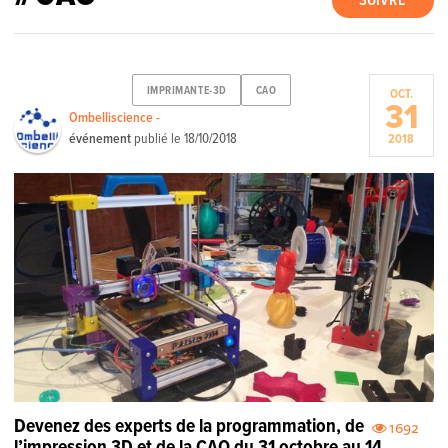
SUIVRE
IMPRIMANTE-3D
CAO
OCT.
31
Ombelliscience -
événement
publié le
18/10/2018
2018
Devenez des experts de la programmation, de
1692
l’impression 3D et de la CAO du 31 octobre au 14