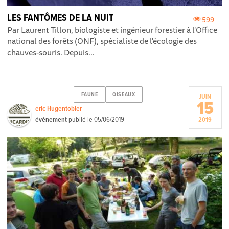
LES FANTÔMES DE LA NUIT
599
Par Laurent Tillon, biologiste et ingénieur forestier à l'Office
national des forêts (ONF), spécialiste de l'écologie des
chauves-souris. Depuis...
FAUNE
OISEAUX
JUIN
15
eric Hugentobler
événement
publié le
05/06/2019
2019