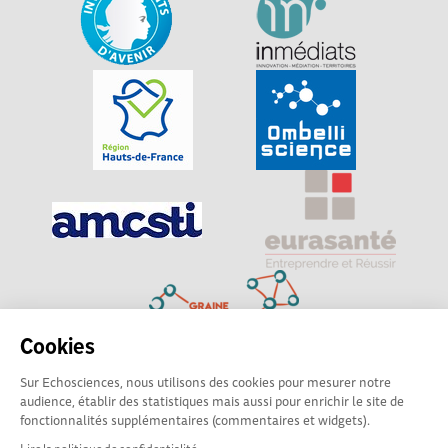
Cookies
Sur Echosciences, nous utilisons des cookies pour mesurer notre
Explorer, s’exprimer, rentrer en contact : Echosciences
audience, établir des statistiques mais aussi pour enrichir le site de
Hauts-de-France est le réseau social des amateurs de
fonctionnalités supplémentaires (commentaires et widgets).
sciences et de technologies du territoire