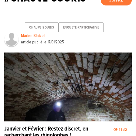
SUIVRE
CHAUVE-SOURIS
ENQUETE-PARTICIPATIVE
Marine Blaizel
article
publié le
17/01/2025
Janvier et Février : Restez discret, en
1182
recherchant les rhinolophes !