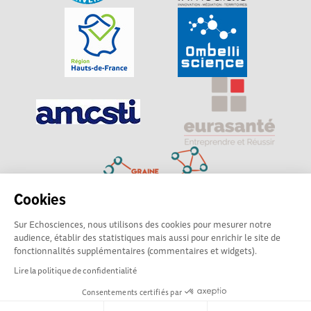
Cookies
Sur Echosciences, nous utilisons des cookies pour mesurer notre
Explorer, s’exprimer, rentrer en contact : Echosciences
audience, établir des statistiques mais aussi pour enrichir le site de
Hauts-de-France est le réseau social des amateurs de
fonctionnalités supplémentaires (commentaires et widgets).
sciences et de technologies du territoire
Lire la politique de confidentialité
Consentements certifiés par
Mentions légales
|
Politique de confidentialité
|
CGU