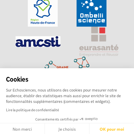
Cookies
Sur Echosciences, nous utilisons des cookies pour mesurer notre
Explorer, s’exprimer, rentrer en contact : Echosciences
audience, établir des statistiques mais aussi pour enrichir le site de
Hauts-de-France est le réseau social des amateurs de
fonctionnalités supplémentaires (commentaires et widgets).
sciences et de technologies du territoire
Lire la politique de confidentialité
Consentements certifiés par
Mentions légales
|
Politique de confidentialité
|
CGU
|
Ligne éditoriale
Non merci
Je choisis
OK pour moi