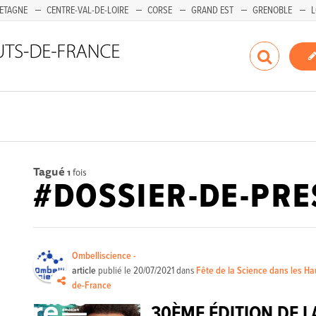
ETAGNE
CENTRE-VAL-DE-LOIRE
CORSE
GRAND EST
GRENOBLE
L
Tagué
1
fois
#DOSSIER-DE-PRE
Ombelliscience -
article
publié le
20/07/2021
dans
Fête de la Science dans les Ha
de-France
30ÈME ÉDITION DE L