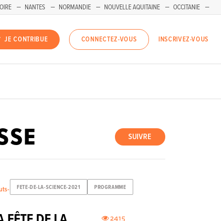
OIRE
NANTES
NORMANDIE
NOUVELLE AQUITAINE
OCCITANIE
INSCRIVEZ-VOUS
JE CONTRIBUE
CONNECTEZ-VOUS
SSE
SUIVRE
FETE-DE-LA-SCIENCE-2021
PROGRAMME
uts-
A FÊTE DE LA
2415